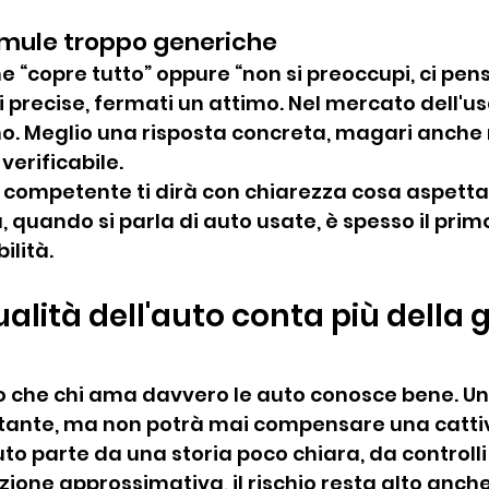
rmule troppo generiche
e “copre tutto” oppure “non si preoccupi, ci pen
 precise, fermati un attimo. Nel mercato dell'us
o. Meglio una risposta concreta, magari anche
verificabile.
 competente ti dirà con chiarezza cosa aspettar
, quando si parla di auto usate, è spesso il prim
ilità.
alità dell'auto conta più della 
o che chi ama davvero le auto conosce bene. U
tante, ma non potrà mai compensare una catti
auto parte da una storia poco chiara, da controlli 
ione approssimativa, il rischio resta alto anche