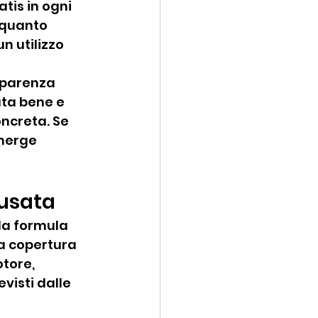
is in ogni 
 quanto 
n utilizzo 
sparenza 
ta bene e 
ncreta. Se 
merge 
 usata
la formula 
la copertura 
tore, 
visti dalle 