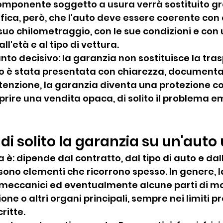
ponente soggetto a usura verrà sostituito grat
ifica, però, che l'auto deve essere coerente con
 suo chilometraggio, con le sue condizioni e con u
ll'età e al tipo di vettura.
unto decisivo: la garanzia non sostituisce la tra
uto è stata presentata con chiarezza, documenta
enzione, la garanzia diventa una protezione co
prire una vendita opaca, di solito il problema e
di solito la garanzia su un'auto
 è: dipende dal contratto, dal tipo di auto e dal
 sono elementi che ricorrono spesso. In genere, 
 meccanici ed eventualmente alcune parti di mo
ne o altri organi principali, sempre nei limiti pre
ritte.