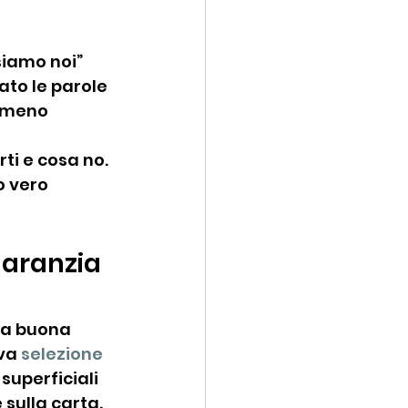
siamo noi” 
ato le parole 
 meno 
ti e cosa no. 
o vero 
garanzia 
na buona 
va 
selezione 
superficiali 
 sulla carta.