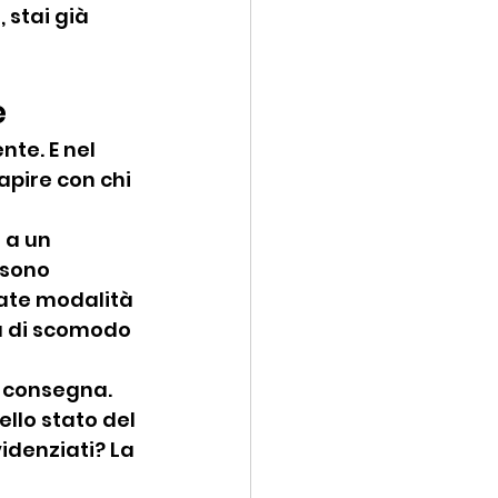
 stai già 
e
nte. E nel 
pire con chi 
 a un 
sono 
ate modalità 
a di scomodo 
 consegna. 
llo stato del 
idenziati? La 