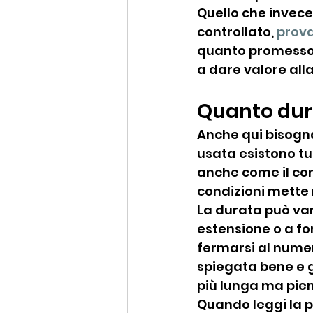
Quello che invece 
controllato, 
prova
quanto promesso, 
a dare valore all
Quanto dur
Anche qui bisogna
usata esistono tu
anche come il conc
condizioni mette 
La durata può var
estensione o a for
fermarsi al numer
spiegata bene e g
più lunga ma pien
Quando leggi la p