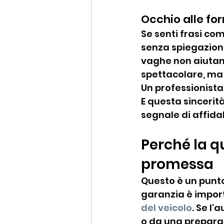
Occhio alle fo
Se senti frasi com
senza spiegazioni
vaghe non aiutan
spettacolare, ma 
Un professionista
E questa sincerità
segnale di affidab
Perché la qu
promessa
Questo è un punt
garanzia è impor
del veicolo
. Se l'
o da una preparaz