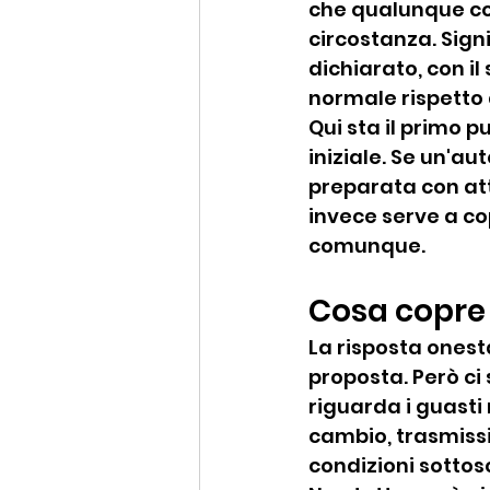
che qualunque com
circostanza. Sign
dichiarato, con il
normale rispetto a
Qui sta il primo p
iniziale. Se un'a
preparata con att
invece serve a co
comunque.
Cosa copre 
La risposta onesta
proposta. Però ci
riguarda i guasti
cambio, trasmissio
condizioni sottosc