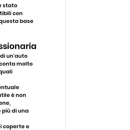
è stato 
bili con 
 questa base 
ssionaria
di un'auto 
 conta molto 
quali 
entuale 
tile è non 
ene, 
 più di una 
i coperte e 