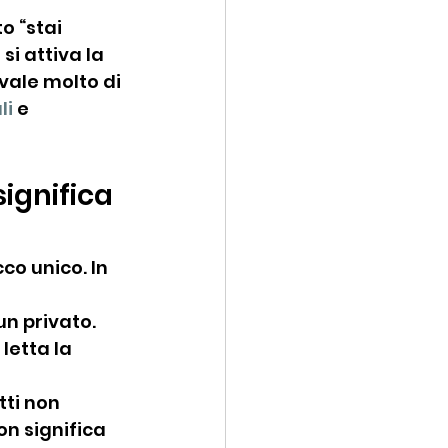
o “stai 
i attiva la 
vale molto di 
li
 e 
ignifica 
o unico. In 
n privato. 
letta la 
ti non 
n significa 