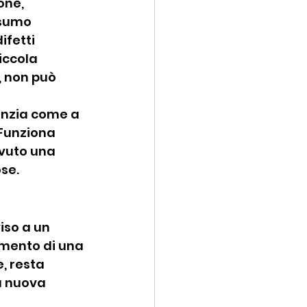
one, 
nsumo 
ifetti 
iccola 
 non può 
anzia come a 
 Funziona 
vuto una 
se.
iso a un 
mento di una 
, resta 
a nuova 