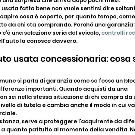
 una sorpresa che arriva dopo pochi mesi.
usata fatta bene non vuole sentirsi dire soltant
e capire cosa è coperto, per quanto tempo, come s
tto da chi sta comprando. Perché una garanzia 
c'è una selezione seria del veicolo, 
controlli rea
ll'auto la conosce davvero.
to usata concessionaria: cosa s
mune si parla di garanzia come se fosse un blocc
ifferenze importanti. Quando acquisti da una 
on sei nella stessa situazione di chi compra da u
ivello di tutela e cambia anche il modo in cui va 
ciale.
ostanza, serve a proteggere l'acquirente da difet
 a quanto pattuito al momento della vendita. No