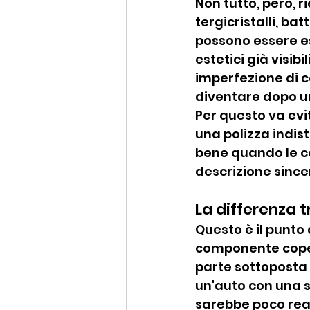
Non tutto, però, r
tergicristalli, b
possono essere esc
estetici già visib
imperfezione di c
diventare dopo u
Per questo va ev
una polizza indist
bene quando le co
descrizione since
La differenza 
Questo è il punto
componente coper
parte sottoposta 
un'auto con una s
sarebbe poco real