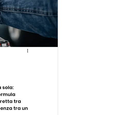
 sola: 
ormula 
etta tra 
renza tra un 