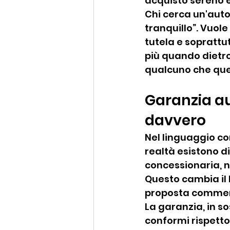
acquisto sereno e
Chi cerca un'auto 
tranquillo”. Vuol
tutela e soprattu
più quando dietro 
qualcuno che que
Garanzia au
davvero
Nel linguaggio co
realtà esistono d
concessionaria, n
Questo cambia il l
proposta commer
La garanzia, in s
conformi rispetto