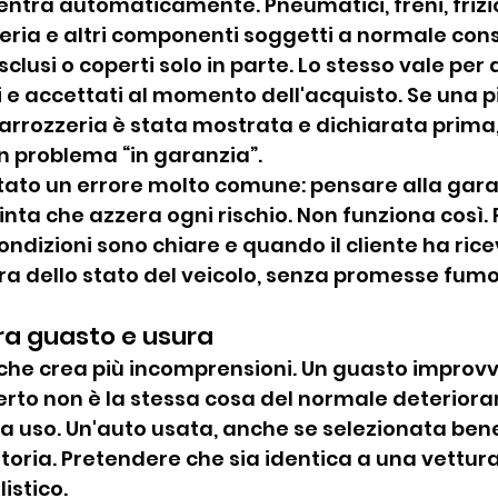
ientra automaticamente. Pneumatici, freni, frizi
atteria e altri componenti soggetti a normale co
lusi o coperti solo in parte. Lo stesso vale per d
ili e accettati al momento dell'acquisto. Se una p
arrozzeria è stata mostrata e dichiarata prima,
n problema “in garanzia”.
itato un errore molto comune: pensare alla gar
inta che azzera ogni rischio. Non funziona così.
ndizioni sono chiare e quando il cliente ha rice
ra dello stato del veicolo, senza promesse fumo
tra guasto e usura
 che crea più incomprensioni. Un guasto improvv
to non è la stessa cosa del normale deteriora
a uso. Un'auto usata, anche se selezionata bene
toria. Pretendere che sia identica a una vettur
istico.