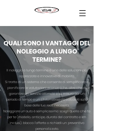
QUALI SONO I VANTAGGI DEL
NOLEGGIO A LUNGO
TERMINE?
Il noleggio a lungo termine è una delle soluzioni più
apprezzate e innovative di mobilità.
Si tratta di un sistema che consente di semplificare e
pianificare le valutazioni economiche, oltre che di
garantire un servizio ottimale e su misura per un
periodo di tempo e un chilometraggio calcolati sulla
base delle tue reali necessità.
Noleggiare un’auto è semplicissimo: scegli quella che fa
per te (modello, anticipo, durata del contratto e km
inclusi), blocca l’offerta o richiedi un preventivo
personalizzato.