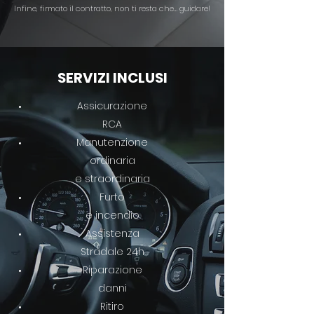
Infine, firmato il contratto, non ti resta che… guidare!
SERVIZI INCLUSI
Assicurazione
RCA
Manutenzione
ordinaria
e straordinaria
Furto
e incendio
Assistenza
Stradale 24h
Riparazione
danni
Ritiro