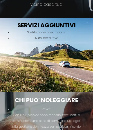
vicino casa tua
SERVIZI AGGIUNTIVI
Sostituzione pneumatici
Auto sostitutiva
CHI PUO' NOLEGGIARE
Privati
Con un unico canone mensile, costi certi e
pianificabili, una serie di servizi inclusi legati
alla gestione del mezzo, senza alcun rischio