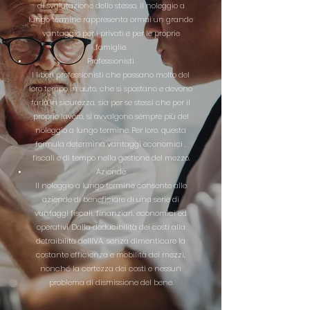
di svalutazione dello stesso, il noleggio a
lungo termine rappresenta ormai un grande
vantaggio per i privati e per le proprie
famiglie.
Professionisti
I liberi professionisti che passano molto del
loro tempo in auto, che si spostano e devono
farlo in sicurezza, sia per se stessi che per il
proprio lavoro, si avvalgono sempre più del
noleggio a lungo termine. Per loro, questa
formula determina vantaggi economici ,
fiscali e di tempo nella gestione del mezzo.
Aziende
Il noleggio a lungo termine consente alle
aziende di beneficiare di una serie di
vantaggi fiscali, finanziari, economici ed
operativi. Dalla deducibilità dei costi alla
detraibilità dellIVA, senza dimenticare la
costante efficienza e mobilità dei mezzi,
nonché la certezza dei costi e nessun
problema di dismissione del bene.