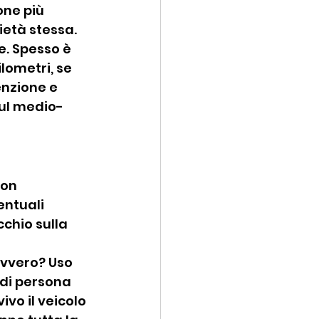
ne più 
ietà stessa.
. Spesso è 
ometri, se 
enzione e 
sul medio-
con 
entuali 
chio sulla 
avvero? Uso 
 di persona 
vo il veicolo 