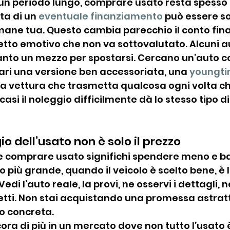
 un periodo lungo, comprare usato resta spesso 
ta di un 
eventuale finanziamento
 può essere so
rimane tua. Questo cambia parecchio il conto fina
tto emotivo che non va sottovalutato. Alcuni au
anto un mezzo per spostarsi. Cercano un’auto c
ri una versione ben accessoriata, una 
youngti
na vettura che trasmetta qualcosa ogni volta che
casi il noleggio difficilmente dà lo stesso tipo di
io dell’usato non è solo il prezzo
 comprare usato significhi spendere meno e bas
o più grande, quando il veicolo è scelto bene, è l
di l’auto reale, la provi, ne osservi i dettagli, 
fetti. Non stai acquistando una promessa astratt
o concreta.
ra di più in un mercato dove non tutto l’usato è