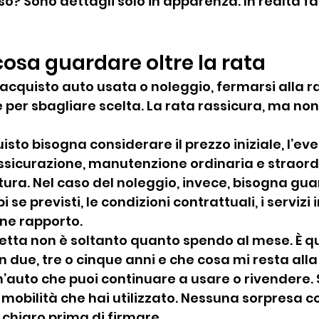
o? Sono dettagli solo in apparenza. In realtà fa
 cosa guardare oltre la rata
acquisto auto usata o noleggio, fermarsi alla r
e per sbagliare scelta. La rata rassicura, ma no
isto bisogna considerare il prezzo iniziale, l’ev
sicurazione, manutenzione ordinaria e straordin
tura. Nel caso del noleggio, invece, bisogna guar
 se previsti, le condizioni contrattuali, i servizi in
fine rapporto.
tta non è soltanto quanto spendo al mese. È q
due, tre o cinque anni e che cosa mi resta alla 
n’auto che puoi continuare a usare o rivendere. S
di mobilità che hai utilizzato. Nessuna sorpresa c
chiaro prima di firmare.