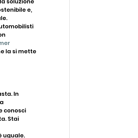
la soluzione 
stenibile e, 
le.
tomobilisti 
on 
mer 
 la si mette 
 
ta. In 
a 
ne conosci 
a. Stai 
 uguale. 