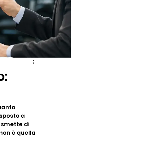
o:
uanto 
sposto a 
 smette di 
non è quella 