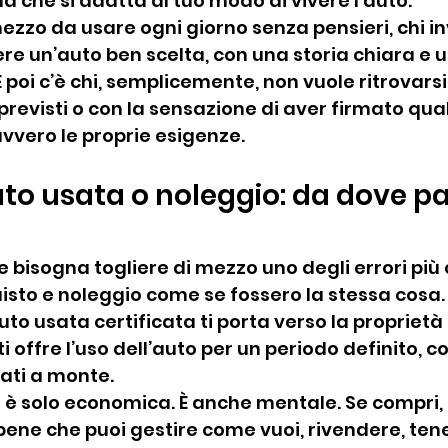
a che si adatta al tuo modo di vivere l’auto.
mezzo da usare ogni giorno senza pensieri, chi i
e un’auto ben scelta, con una storia chiara e u
 poi c’è chi, semplicemente, non vuole ritrovarsi
previsti o con la sensazione di aver firmato qua
vvero le proprie esigenze.
to usata o noleggio: da dove par
e bisogna togliere di mezzo uno degli errori più
sto e noleggio come se fossero la stessa cosa. 
uto usata certificata ti porta verso la proprietà d
i offre l’uso dell’auto per un periodo definito, co
tati a monte.
 è solo economica. È anche mentale. Se compri, 
bene che puoi gestire come vuoi, rivendere, tene