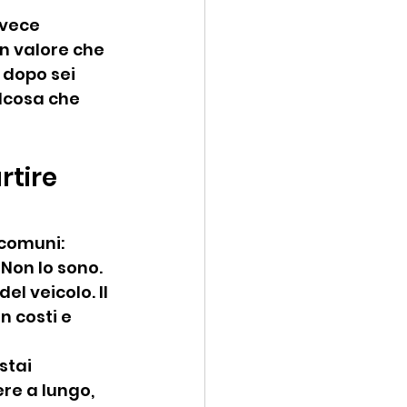
nvece 
n valore che 
 dopo sei 
lcosa che 
tire 
 comuni: 
Non lo sono. 
el veicolo. Il 
n costi e 
stai 
re a lungo, 