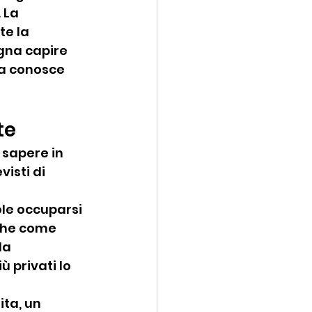
 La 
te la 
gna capire 
la conosce 
te
 sapere in 
isti di 
le occuparsi 
 che come 
da 
 privati lo 
ta, un 