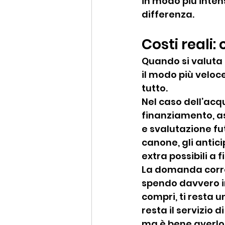
in modo più intens
differenza.
Costi reali:
Quando si valuta 
il modo più veloc
tutto.
Nel caso dell’acqu
finanziamento, as
e svalutazione fu
canone, gli anticipi
extra possibili a 
La domanda corre
spendo davvero in 
compri, ti resta u
resta il servizio 
ma è bene averlo 