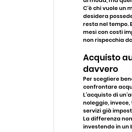
di moda, ma quell
C’è chi vuole un 
desidera posseder
resta nel tempo. E
mesi con costi im
non rispecchia da
Acquisto au
davvero
Per scegliere ben
confrontare acqui
L’acquisto di un’a
noleggio, invece, t
servizi già impos
La differenza non
investendo in un 