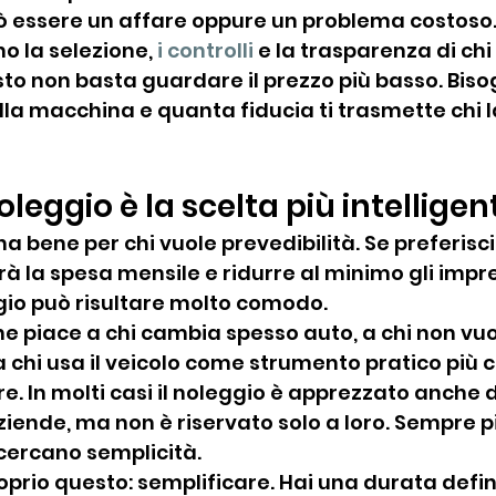
ò essere un affare oppure un problema costoso.
o la selezione, 
i controlli
 e la trasparenza di chi 
to non basta guardare il prezzo più basso. Biso
lla macchina e quanta fiducia ti trasmette chi 
leggio è la scelta più intelligen
na bene per chi vuole prevedibilità. Se preferisci
à la spesa mensile e ridurre al minimo gli imprev
ggio può risultare molto comodo.
he piace a chi cambia spesso auto, a chi non vuo
 a chi usa il veicolo come strumento pratico più
. In molti casi il noleggio è apprezzato anche 
ziende, ma non è riservato solo a loro. Sempre più
cercano semplicità.
roprio questo: semplificare. Hai una durata defini