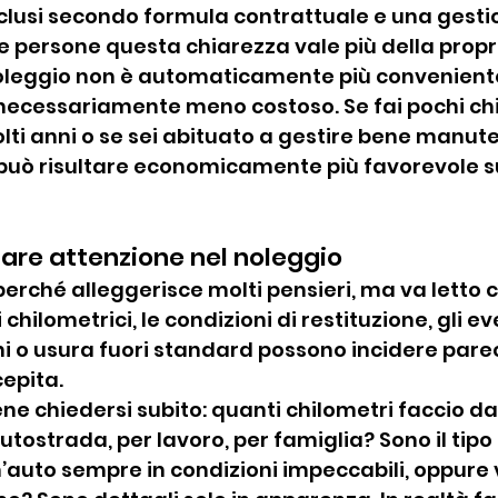
nclusi secondo formula contrattuale e una gestio
ne persone questa chiarezza vale più della propr
noleggio non è automaticamente più conveniente
ecessariamente meno costoso. Se fai pochi chil
olti anni o se sei abituato a gestire bene manut
 può risultare economicamente più favorevole 
are attenzione nel noleggio
perché alleggerisce molti pensieri, ma va letto 
i chilometrici, le condizioni di restituzione, gli ev
i o usura fuori standard possono incidere parec
epita.
ne chiedersi subito: quanti chilometri faccio d
n autostrada, per lavoro, per famiglia? Sono il tipo
’auto sempre in condizioni impeccabili, oppure vi