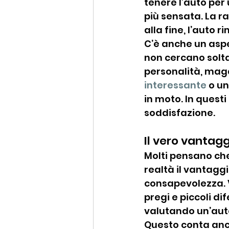
tenere l’auto per
più sensata. La ra
alla fine, l’auto 
C’è anche un aspe
non cercano solt
personalità, maga
interessante
 o u
in moto. In questi 
soddisfazione.
Il vero vantagg
Molti pensano che
realtà il vantaggi
consapevolezza. Ve
pregi e piccoli di
valutando un’aut
Questo conta anco