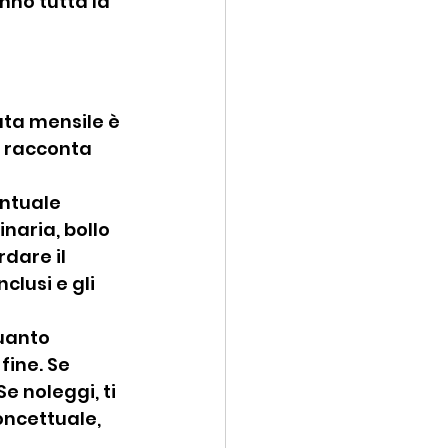
nno tutta la 
ata mensile è 
n racconta 
entuale 
aria, bollo 
dare il 
clusi e gli 
uanto 
fine. Se 
e noleggi, ti 
oncettuale, 