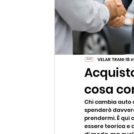
VELAR TRANI
18 
Acquisto
cosa co
Chi cambia auto o
spenderò davvero,
prendermi. È qui 
essere teorica e 