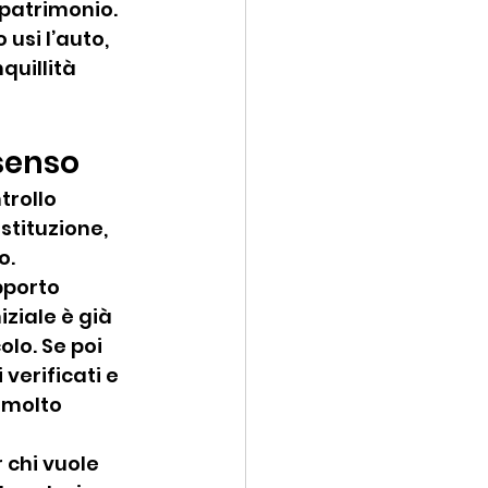
patrimonio. 
usi l’auto, 
quillità 
senso
trollo 
stituzione, 
o.
pporto 
ziale è già 
lo. Se poi 
verificati e 
 molto 
 chi vuole 