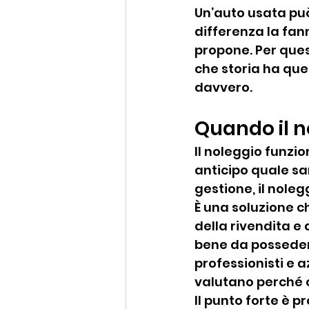
Un’auto usata pu
differenza la fann
propone. Per ques
che storia ha que
davvero.
Quando il no
Il noleggio funzio
anticipo quale sar
gestione, il nole
È una soluzione c
della rivendita e
bene da possedere
professionisti e a
valutano perché 
Il punto forte è p