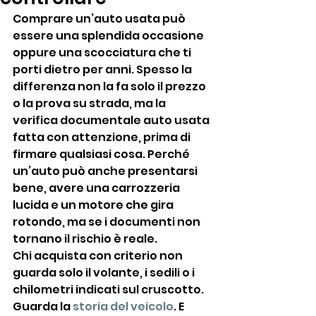
Comprare un’auto usata può 
essere una splendida occasione 
oppure una scocciatura che ti 
porti dietro per anni. Spesso la 
differenza non la fa solo il prezzo 
o la prova su strada, ma la 
verifica documentale auto usata 
fatta con attenzione, prima di 
firmare qualsiasi cosa. Perché 
un’auto può anche presentarsi 
bene, avere una carrozzeria 
lucida e un motore che gira 
rotondo, ma se i documenti non 
tornano il rischio è reale.
Chi acquista con criterio non 
guarda solo il volante, i sedili o i 
chilometri indicati sul cruscotto. 
Guarda la 
storia del veicolo
. E 