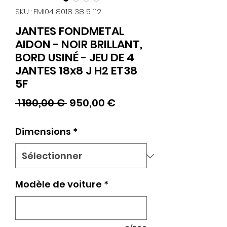
SKU : FMI04 8018 38 5 112
JANTES FONDMETAL
AIDON - NOIR BRILLANT,
BORD USINÉ - JEU DE 4
JANTES 18x8 J H2 ET38
5F
Prix
Prix
 1 190,00 € 
950,00 €
original
promotionnel
Dimensions
*
Modèle de voiture
*