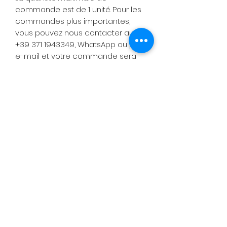
commande est de 1 unité. Pour les
commandes plus importantes,
vous pouvez nous contacter au
+39 371 1943349, WhatsApp ou par
e-mail et votre commande sera
traitée manuellement par notre
personnel.
Lors de votre commande, veuillez
nous indiquer le modèle de voiture
sur lequel la roue sera installée afin
que nous puissions éviter les
erreurs et les corriger.
Les valeurs ET différentes de la
norme seront prises en compte
après consultation technique en
fonction du type de véhicule.