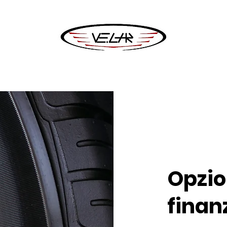
Opzio
finan